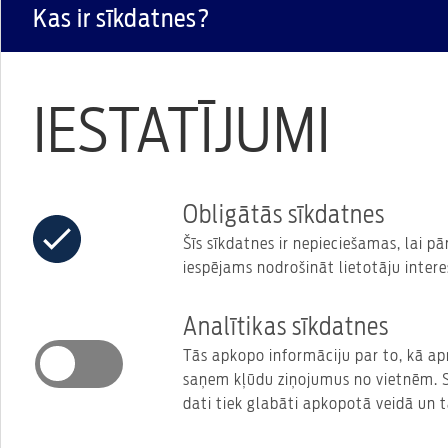
Kas ir sīkdatnes?
IESTATĪJUMI
Obligātās sīkdatnes
Šīs sīkdatnes ir nepieciešamas, lai 
iespējams nodrošināt lietotāju inter
Analītikas sīkdatnes
Tās apkopo informāciju par to, kā apm
saņem kļūdu ziņojumus no vietnēm. Sī
dati tiek glabāti apkopotā veidā un t