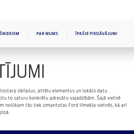
AŠNIEKIEM
PAR MUMS
ĪPAŠIE PIEDĀVĀJUMI
TĪJUMI
ostarp sīkfailus, attēlu elementus un lokālo datu
gotu to saturu konkrētu adresātu vajadzībām. Šajā vietnē
dam nolūkam tās tiek izmantotas Ford tīmekļa vietnēs, kā arī
ziņā.