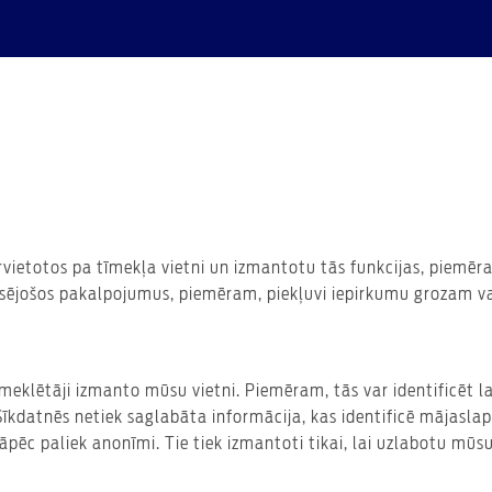
pārvietotos pa tīmekļa vietni un izmantotu tās funkcijas, piem
esējošos pakalpojumus, piemēram, piekļuvi iepirkumu grozam va
eklētāji izmanto mūsu vietni. Piemēram, tās var identificēt lapa
kdatnēs netiek saglabāta informācija, kas identificē mājaslapa
āpēc paliek anonīmi. Tie tiek izmantoti tikai, lai uzlabotu mūsu