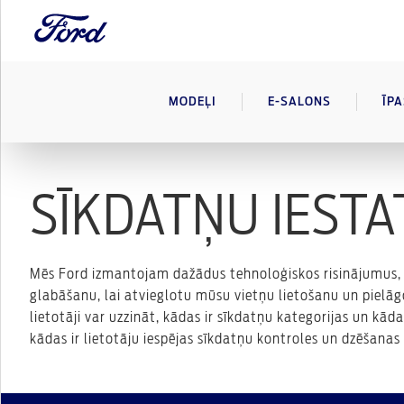
MODEĻI
E-SALONS
ĪP
SĪKDATŅU IESTA
Mēs Ford izmantojam dažādus tehnoloģiskos risinājumus, t
glabāšanu, lai atvieglotu mūsu vietņu lietošanu un pielā
lietotāji var uzzināt, kādas ir sīkdatņu kategorijas un kā
kādas ir lietotāju iespējas sīkdatņu kontroles un dzēšanas 