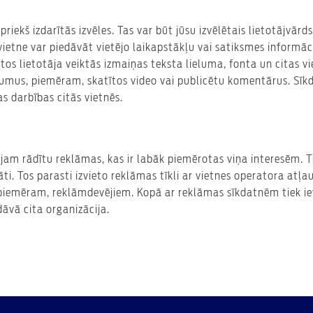
epriekš izdarītās izvēles. Tas var būt jūsu izvēlētais lietotājvār
ietne var piedāvāt vietējo laikapstākļu vai satiksmes informācij
tos lietotāja veiktās izmaiņas teksta lieluma, fonta un citas vi
umus, piemēram, skatītos video vai publicētu komentārus. Sīk
as darbības citās vietnēs.
ājam rādītu reklāmas, kas ir labāk piemērotas viņa interesēm. T
i. Tos parasti izvieto reklāmas tīkli ar vietnes operatora atļa
piemēram, reklāmdevējiem. Kopā ar reklāmas sīkdatnēm tiek ieva
dāvā cita organizācija.