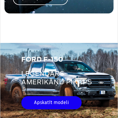
FORD F-150
LEĢENDĀRS
AMERIKĀŅU PIKAPS
Apskatīt modeli