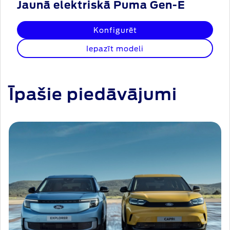
Jaunā elektriskā Puma Gen-E
Konfigurēt
Iepazīt modeli
Īpašie piedāvājumi