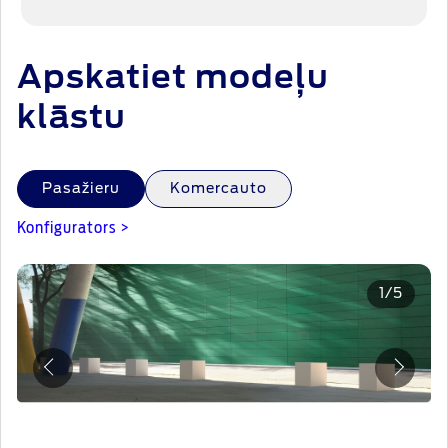
Apskatiet modeļu
klāstu
Pasažieru
Komercauto
Konfigurators >
1
/
5