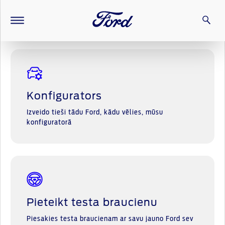
Piedzīvojumi gaida
Ford F-150
Jaunais, pilnībā elektr
Konfigurators
Izveido tieši tādu Ford, kādu vēlies, mūsu
konfiguratorā
Pieteikt testa braucienu
Piesakies testa braucienam ar savu jauno Ford sev