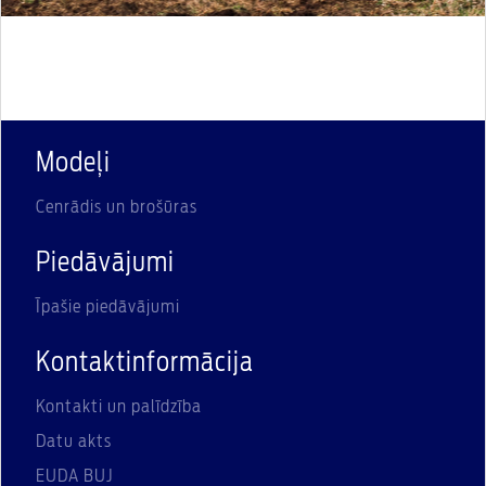
Modeļi
Cenrādis un brošūras
Piedāvājumi
Īpašie piedāvājumi
Kontaktinformācija
Kontakti un palīdzība
Datu akts
EUDA BUJ