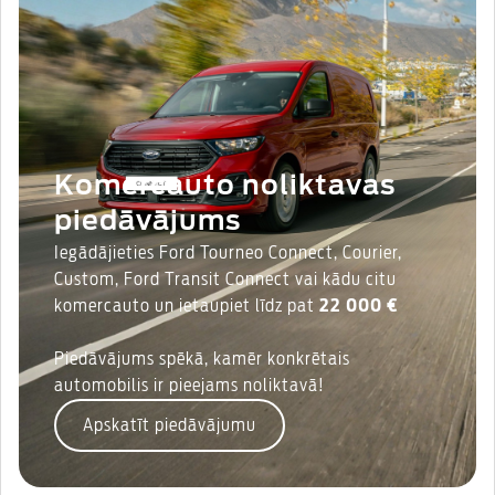
Komercauto noliktavas
piedāvājums
Iegādājieties Ford Tourneo Connect, Courier,
Custom, Ford Transit Connect vai kādu citu
komercauto un ietaupiet līdz pat
22 000 €
Piedāvājums spēkā, kamēr konkrētais
automobilis ir pieejams noliktavā!
Apskatīt piedāvājumu