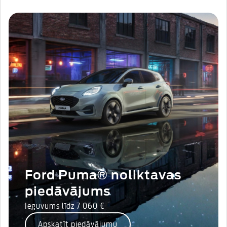
Ford Puma® noliktavas
piedāvājums
Ieguvums līdz 7 060 €
Apskatīt piedāvājumu