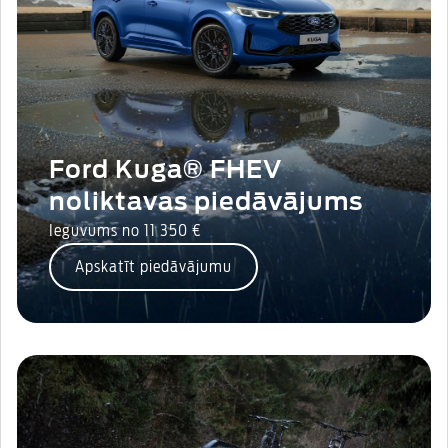
Ford Kuga® FHEV
noliktavas piedāvājums
Ieguvums no 11 350 €
Apskatīt piedāvājumu