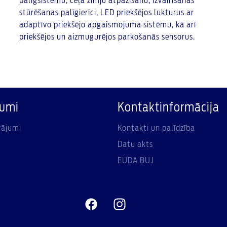
palīgsistēmu, ceļa zīmju atpazīšanu, izvairīšanās
stūrēšanas palīgierīci, LED priekšējos lukturus ar
adaptīvo priekšējo apgaismojuma sistēmu, kā arī
priekšējos un aizmugurējos parkošanās sensorus.
jumi
Kontaktinformācija
vājumi
Kontakti un palīdzība
Datu akts
EUDA BUJ