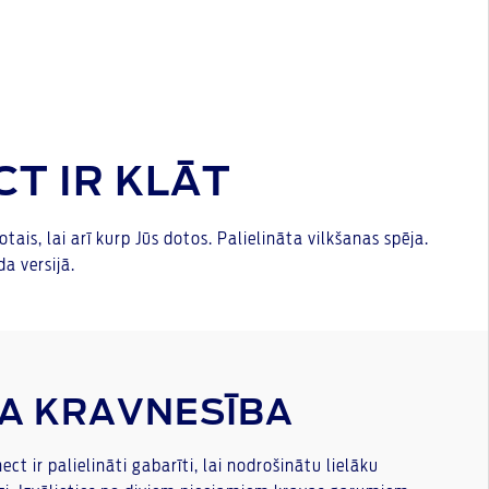
T IR KLĀT
ais, lai arī kurp Jūs dotos. Palielināta vilkšanas spēja.
da versijā.
KA KRAVNESĪBA
ct ir palielināti gabarīti, lai nodrošinātu lielāku