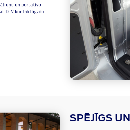
ālruņu un portatīvo
it 12 V kontaktligzdu.
SPĒJĪGS U