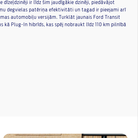
īzeļdzinēji ir līdz šim jaudīgākie dzinēji, piedāvājot
mu degvielas patēriņa efektivitāti un tagad ir pieejami arī
tēmas automobiļu versijām. Turklāt jaunais Ford Transit
ms kā Plug-In hibrīds, kas spēj nobraukt līdz 110 km pilnībā