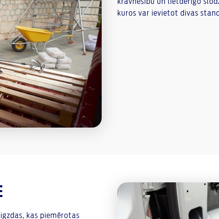
kravnesību un lietderīgo slod
kuros var ievietot divas stan
E
igzdas, kas piemērotas