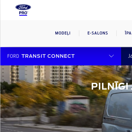
MODEĻI
E-SALONS
ĪP
J
FORD
TRANSIT CONNECT
PILNĪG