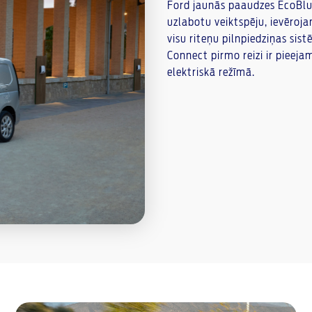
Ford jaunās paaudzes EcoBlue d
uzlabotu veiktspēju, ievēroja
visu riteņu pilnpiedziņas sis
Connect pirmo reizi ir pieeja
elektriskā režīmā.