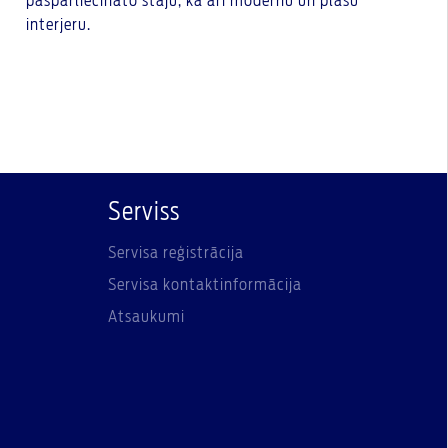
pašpārliecināto stāju, kā arī modernu un plašu
interjeru.
Serviss
Servisa reģistrācija
Servisa kontaktinformācija
Atsaukumi