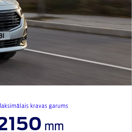
aksimālais kravas garums
2150
mm