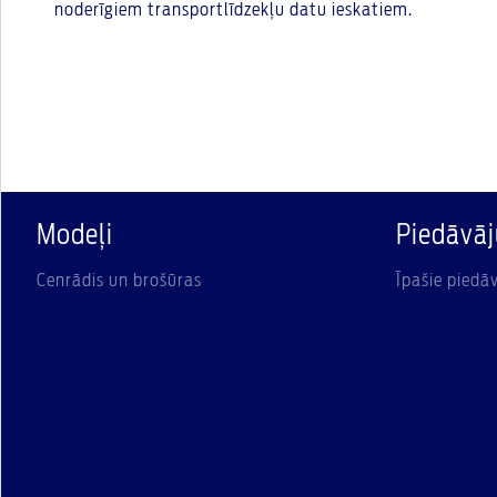
noderīgiem transportlīdzekļu datu ieskatiem.
Modeļi
Piedāvā
Cenrādis un brošūras
Īpašie piedā