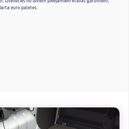
zi. Izvēlieties no diviem pieejamiem kravas garumiem,
darta euro paletes.