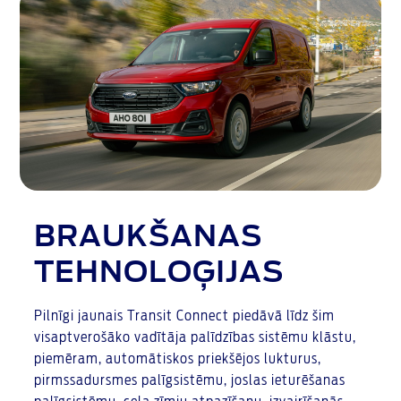
BRAUKŠANAS
TEHNOLOĢIJAS
Pilnīgi jaunais Transit Connect piedāvā līdz šim
visaptverošāko vadītāja palīdzības sistēmu klāstu,
piemēram, automātiskos priekšējos lukturus,
pirmssadursmes palīgsistēmu, joslas ieturēšanas