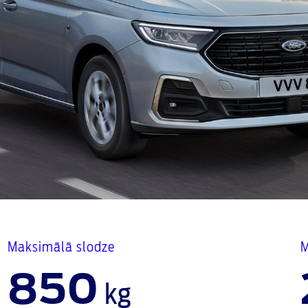
Maksimālā slodze
M
850
kg