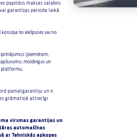
bez papildus maksas salabos
vai garantijas perioda laikā
korozija no iekšpuses vai no
estiprinājumus (piemēram,
es apšuvumu, moldingus un
s platformu,
Ford pamatgarantiju un ir
es grāmatiņā attiecīgi
juma virsmas garantijas un
gulāras automašīnas
ņā ar Tehniskās apkopes