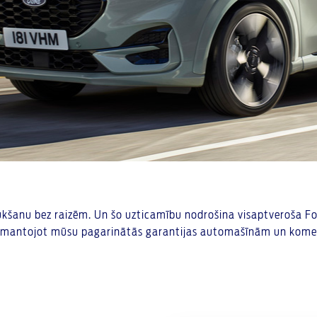
aukšanu bez raizēm. Un šo uzticamību nodrošina visaptveroša Ford
izmantojot mūsu pagarinātās garantijas automašīnām un komer