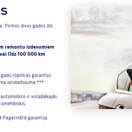
AS
a. Pirmos divus gadus Jūs
iem remontu izdevumiem
vai līdz 100 000 km
gadu rūpnīcas garantiju
kuma ierobežojuma.***
 automobilis ir vislabākajās
utomehāniķis.
ļā Pagarinātā garantija