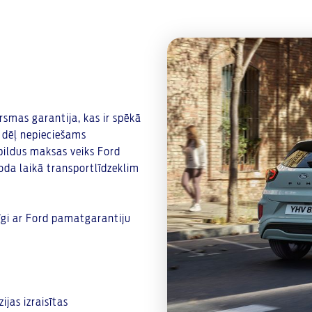
smas garantija, kas ir spēkā
a dēļ nepieciešams
pildus maksas veiks Ford
ioda laikā transportlīdzeklim
īgi ar Ford pamatgarantiju
jas izraisītas