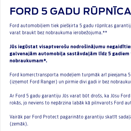
FORD 5 GADU RŪPNĪC
Ford automobiļiem tiek piešķirta 5 gadu rūpnīcas garantij
varat braukt bez nobraukuma ierobežojuma.**
Jūs iegūstat visaptverošu nodrošinājumu negaidīt
galvenajām automobiļa sastāvdaļām līdz 5 gadiem 
nobraukumam*.
Ford komerctransporta modeļiem turpmāk arī pieejama 5 
(izņemot Ford Ranger) un pirmie divi gadi ir bez nobrau
Ar Ford 5 gadu garantiju Jūs varat būt drošs, ka Jūsu Ford
rokās, jo neviens to nepārzina labāk kā pilnvarots Ford a
Vairāk par Ford Protect pagarināto garantiju skatīt sada
(zemāk).