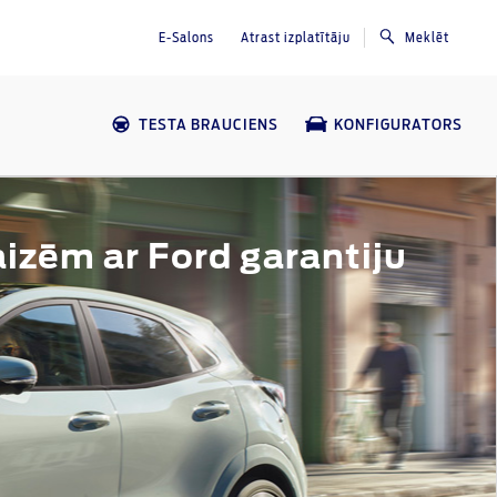
E-Salons
Atrast izplatītāju
Meklēt
TESTA BRAUCIENS
KONFIGURATORS
izēm ar Ford garantiju