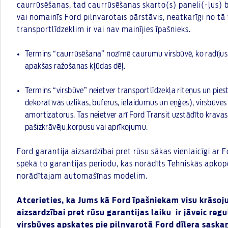
caurrūsēšanas, tad caurrūsēšanas skarto(s) paneli(-ļus) 
vai nomainīs Ford pilnvarotais pārstāvis, neatkarīgi no tā 
transportlīdzeklim ir vai nav mainījies īpašnieks.
Termins “caurrūsēšana” nozīmē caurumu virsbūvē, ko radījusi 
apakšas ražošanas kļūdas dēļ.
Termins “virsbūve” neietver transportlīdzekļa riteņus un pi
dekoratīvās uzlikas, buferus, ielaidumus un eņģes), virsbūv
amortizatorus. Tas neietver arī Ford Transit uzstādīto krava
pašizkrāvēju,korpusu vai aprīkojumu.
Ford garantija aizsardzībai pret rūsu sākas vienlaicīgi ar 
spēkā to garantijas periodu, kas norādīts Tehniskās apkop
norādītajam automašīnas modelim.
Atcerieties, ka Jums kā Ford īpašniekam visu krāso
aizsardzībai pret rūsu garantijas laiku ir jāveic re
virsbūves apskates pie pilnvarotā Ford dīlera saska