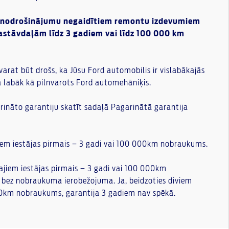
u nodrošinājumu negaidītiem remontu izdevumiem
stāvdaļām līdz 3 gadiem vai līdz 100 000 km
varat būt drošs, ka Jūsu Ford automobilis ir vislabākajās
na labāk kā pilnvarots Ford automehāniķis.
rināto garantiju skatīt sadaļā Pagarinātā garantija
ajiem iestājas pirmais – 3 gadi vai 100 000km nobraukums.
tajiem iestājas pirmais – 3 gadi vai 100 000km
 bez nobraukuma ierobežojuma. Ja, beidzoties diviem
00km nobraukums, garantija 3 gadiem nav spēkā.