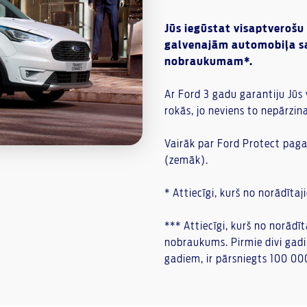
Jūs iegūstat visaptveroš
galvenajām automobiļa sa
nobraukumam*.
Ar Ford 3 gadu garantiju Jūs 
rokās, jo neviens to nepārzi
Vairāk par Ford Protect paga
(zemāk).
* Attiecīgi, kurš no norādīt
*** Attiecīgi, kurš no norādī
nobraukums. Pirmie divi gadi
gadiem, ir pārsniegts 100 0