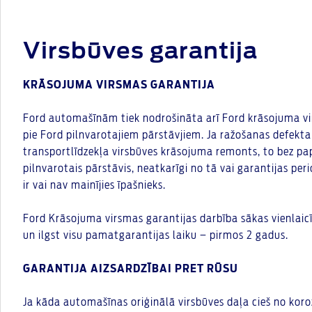
Virsbūves garantija
KRĀSOJUMA VIRSMAS GARANTIJA
Ford automašīnām tiek nodrošināta arī Ford krāsojuma vir
pie Ford pilnvarotajiem pārstāvjiem. Ja ražošanas defekt
transportlīdzekļa virsbūves krāsojuma remonts, to bez pa
pilnvarotais pārstāvis, neatkarīgi no tā vai garantijas per
ir vai nav mainījies īpašnieks.
Ford Krāsojuma virsmas garantijas darbība sākas vienlaic
un ilgst visu pamatgarantijas laiku – pirmos 2 gadus.
GARANTIJA AIZSARDZĪBAI PRET RŪSU
Ja kāda automašīnas oriģinālā virsbūves daļa cieš no korozi