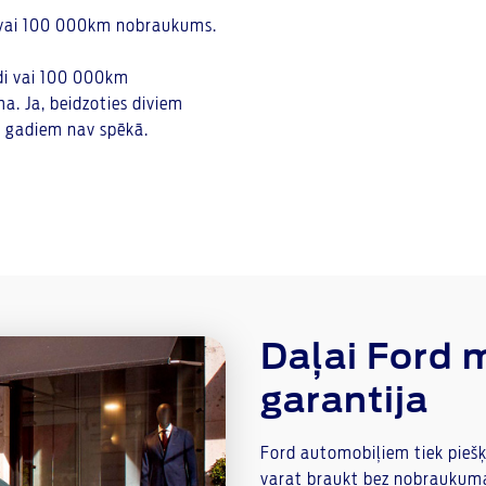
di vai 100 000km nobraukums.
adi vai 100 000km
. Ja, beidzoties diviem
5 gadiem nav spēkā.
Daļai Ford 
garantija
Ford automobiļiem tiek piešķ
varat braukt bez nobraukum