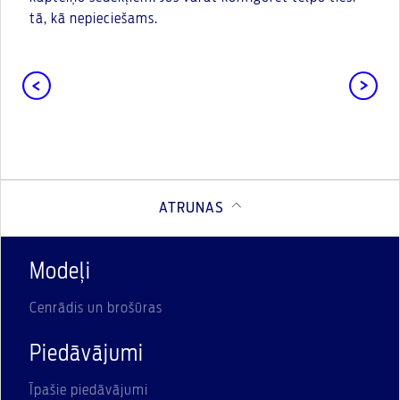
tā, kā nepieciešams.
ATRUNAS
Modeļi
Cenrādis un brošūras
Piedāvājumi
Īpašie piedāvājumi