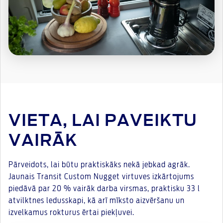
VIETA, LAI PAVEIKTU
VAIRĀK
Pārveidots, lai būtu praktiskāks nekā jebkad agrāk.
Jaunais Transit Custom Nugget virtuves izkārtojums
piedāvā par 20 % vairāk darba virsmas, praktisku 33 l
atvilktnes ledusskapi, kā arī mīksto aizvēršanu un
izvelkamus rokturus ērtai piekļuvei.