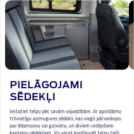
PIELĀGOJAMI
SĒDEKĻI
Iestatiet telpu pēc savām vajadzībām. Ar apsildāmu
trīsvietīgu aizmugures sēdekli, kas viegli pārveidojas
par ēdamzonu vai guļvietu, un diviem rotējošiem
kapteiņu sēdekļiem. Jūs varat konfigurēt telpu tieši