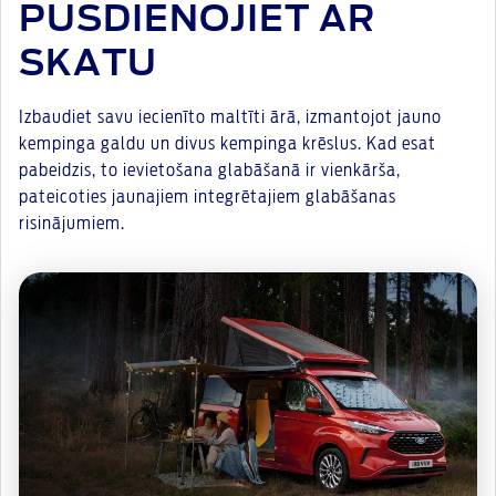
PUSDIENOJIET AR
SKATU
Izbaudiet savu iecienīto maltīti ārā, izmantojot jauno
kempinga galdu un divus kempinga krēslus. Kad esat
pabeidzis, to ievietošana glabāšanā ir vienkārša,
pateicoties jaunajiem integrētajiem glabāšanas
risinājumiem.