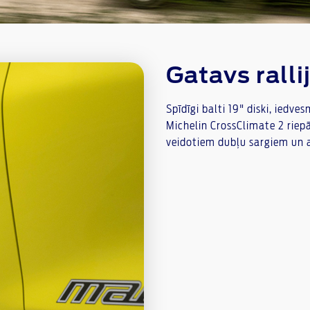
Gatavs rall
Spīdīgi balti 19" diski, iedv
Michelin CrossClimate 2 riep
veidotiem dubļu sargiem un a