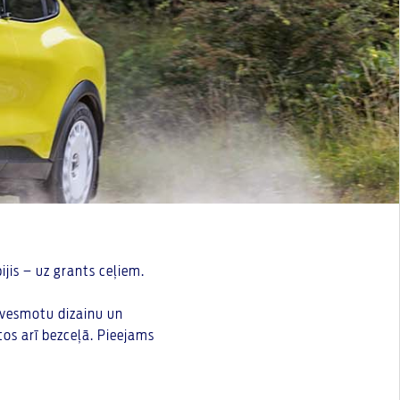
jis – uz grants ceļiem.
dvesmotu dizainu un
tos arī bezceļā. Pieejams