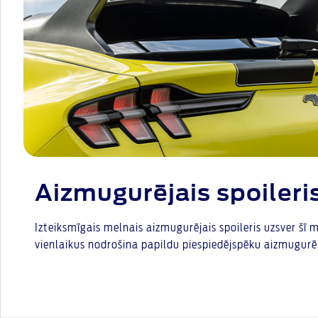
Aizmugurējais spoileri
Izteiksmīgais melnais aizmugurējais spoileris uzsver šī 
vienlaikus nodrošina papildu piespiedējspēku aizmugurē