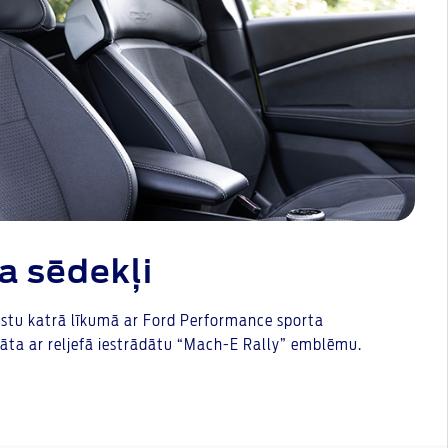
a sēdekļi
stu katrā līkumā ar Ford Performance sporta
nāta ar reljefā iestrādātu “Mach-E Rally” emblēmu.