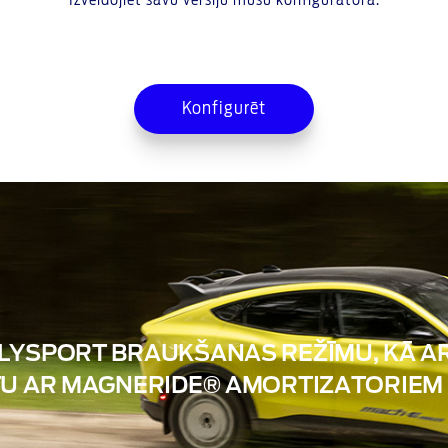
Izveidojiet savu versiju mūsu konfiguratorā.
Konfigurēt
LYSPORT BRAUKŠANAS REŽĪMU, KĀ A
TU AR MAGNERIDE® AMORTIZATORIEM 