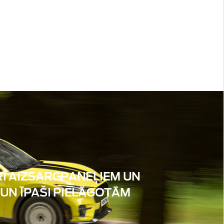
RĪ AIZSARGPANEĻIEM UN
UN ĪPAŠI PIELĀGOTĀM