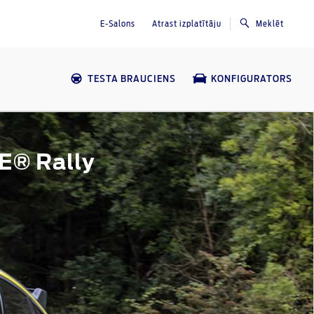
E-Salons
Atrast izplatītāju
Meklēt
TESTA BRAUCIENS
KONFIGURATORS
E® Rally