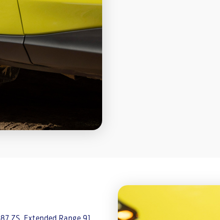
487 ZS. Extended Range 91