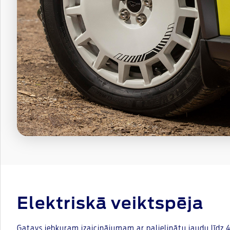
Elektriskā veiktspēja
Gatavs jebkuram izaicinājumam ar palielinātu jaudu līdz 