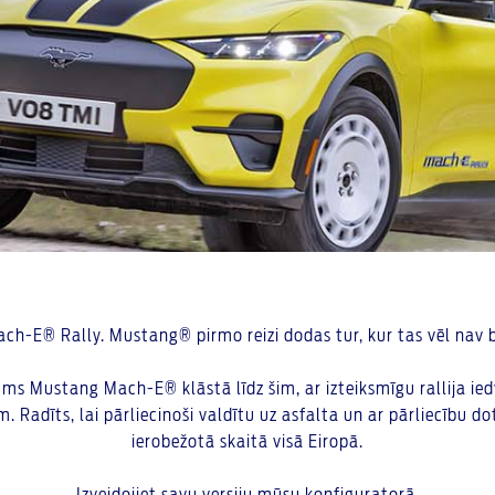
ch-E® Rally. Mustang® pirmo reizi dodas tur, kur tas vēl nav bi
ums Mustang Mach-E® klāstā līdz šim, ar izteiksmīgu rallija ie
 Radīts, lai pārliecinoši valdītu uz asfalta un ar pārliecību do
ierobežotā skaitā visā Eiropā.