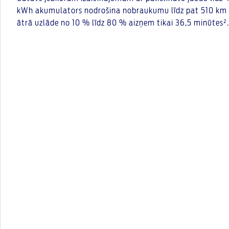
kWh akumulators nodrošina nobraukumu līdz pat 510 km ar
ātrā uzlāde no 10 % līdz 80 % aizņem tikai 36,5 minūtes².