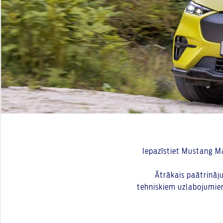
Iepazīstiet Mustang Ma
Ātrākais paātrināj
tehniskiem uzlabojumiem.