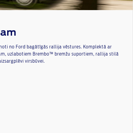
ijam
esmoti no Ford bagātīgās rallija vēstures. Komplektā ar
ām, uzlabotiem Brembo™ bremžu suportiem, rallija stilā
izsargplēvi virsbūvei.