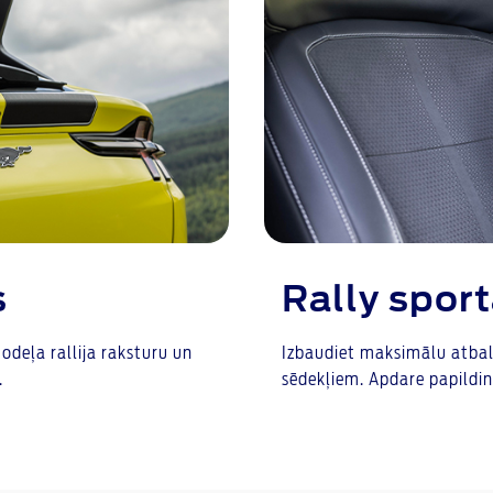
s
Rally sport
modeļa rallija raksturu un
Izbaudiet maksimālu atbal
.
sēdekļiem. Apdare papildi