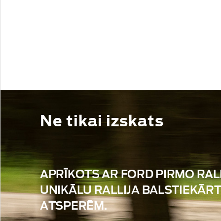
Ne tikai izskats
APRĪKOTS AR FORD PIRMO RAL
UNIKĀLU RALLIJA BALSTIEKĀR
ATSPERĒM.